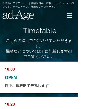
​株式会社アドアージュ｜新宿区四谷｜
広告、カタログ、パンフ
レット、
ホームページ、展示会ブースデザイン
Timetable
​こちらの進行で予定させていただきま
す。
​機材などについては
下に記載
しますの
でご覧ください。
18:00
OPEN
​以下、敬称略で失礼します
18:20