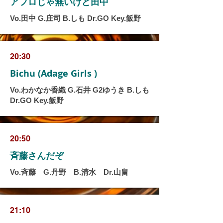
アフロじゃ無いけど田中
Vo.田中 G.庄司 B.しも Dr.GO Key.飯野
20:30
Bichu (Adage Girls )
Vo.わかなか香織 G.石井 G2ゆうき B.しも
Dr.GO Key.飯野
20:50
斉藤さんだぞ
Vo.斉藤 G.丹野 B.清水 Dr.山畠
21:10