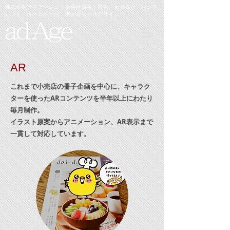
​株式会社アドアージュ｜新宿区四谷｜
広告、カタログ、パンフ
レット、
ホームページ、展示会ブースデザイン
AR
これまで小売店の冊子企画を中心に、キャラク
ターを使ったARコンテンツを半年以上にわたり
毎月制作。
イラスト原案からアニメーション、AR表示まで
一貫して対応しています。