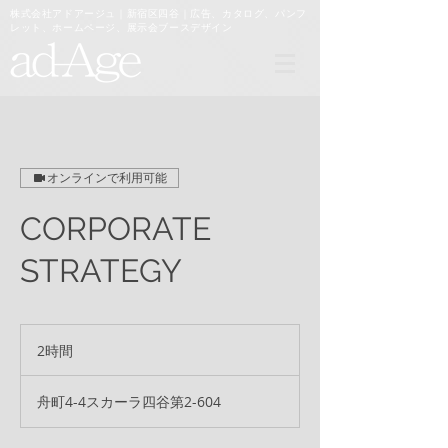
​株式会社アドアージュ｜新宿区四谷｜
広告、カタログ、パンフ
レット、
ホームページ、展示会ブースデザイン
オンラインで利用可能
CORPORATE
STRATEGY
2時間
2
時
間
舟町4-4スカーラ四谷第2-604